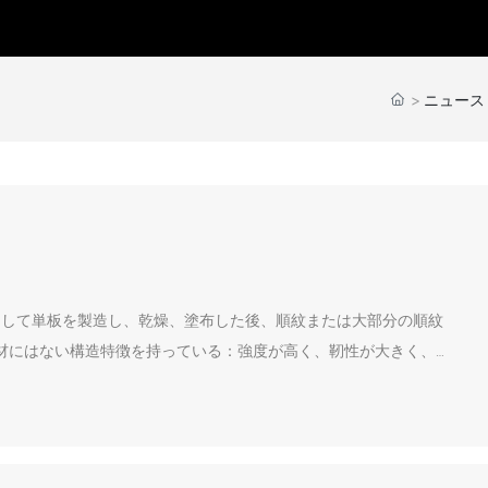
ニュース
トして単板を製造し、乾燥、塗布した後、順紋または大部分の順紋
材にはない構造特徴を持っている：強度が高く、靭性が大きく、
。この製品は建築テンプレート部材、建築梁、車室板、家具、床、