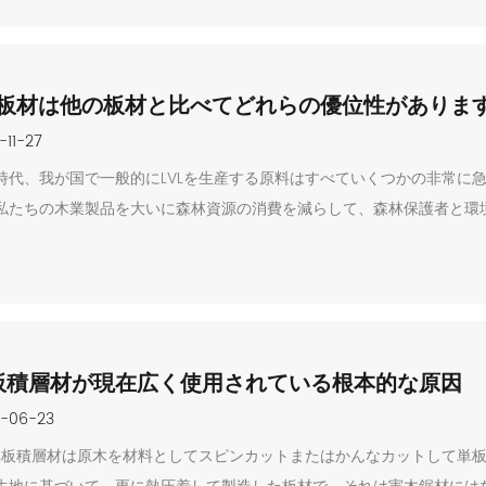
VL板材は他の板材と比べてどれらの優位性がありま
-11-27
時代、我が国で一般的にLVLを生産する原料はすべていくつかの非常に
私たちの木業製品を大いに森林資源の消費を減らして、森林保護者と環
板積層材が現在広く使用されている根本的な原因
-06-23
L単板積層材は原木を材料としてスピンカットまたはかんなカットして単