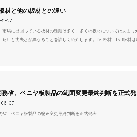
VL板材と他の板材との違い
-11-27
、市場に出回っている板材の種類は多く、多くの板材についてはあまり
、耐圧と丈夫さが異なることを詳しく紹介します。LVL板材、LVB板
列の横縦方向によって、LVL、LVB、多層板に分けられる。
商務省、ベニヤ板製品の範囲変更最終判断を正式発
-06-07
務省、ベニヤ板製品の範囲変更最終判断を正式発表