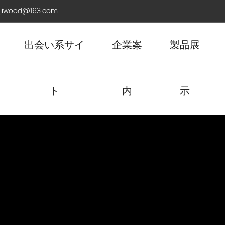
ijiwood@163.com
出会い系サイ
企業案
製品展
ト
内
示