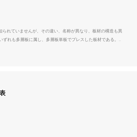
知られていませんが、その違い、名称が異なり、板材の構造も異
材はいずれも多層板に属し、多層板単板でプレスした板材である。単
表