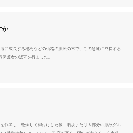
カ
ス
タ
マ
ー
すか
サ
ー
ビ
急速に成長する楊樹などの価格の庶民の木で、この急速に成長する
ス
ホ
境保護者の認可を得ました。
ッ
ト
ラ
イ
ン:
0
0
8
6
-
0
板を作製し、乾燥して糊付けした後、順紋または大部分の順紋グル
5
3