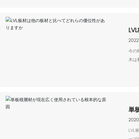
L
2022
今の
木は
単
2020
LV