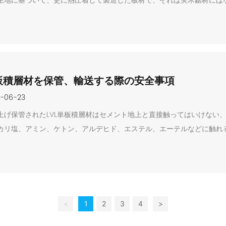
生地に基づいて、更に熱圧着して製造した板材で、それは実木鋸材には
く、規範が正確で、実木鋸材より強度、耐性の面で3倍向上した。この
骨及び包装用材料などに使用でき、使用範囲が広い。
板積層材を保管、輸送する際の安全事項
-06-23
上げ保管されたLVL単板積層材はセメント地上と直接触ってはいけない
カリ塩、アミン、ケトン、アルデヒド、エステル、エーテルなどに触れ
い。
<
1
2
3
4
>