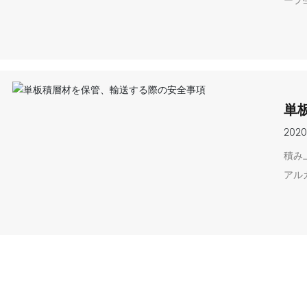
ープ
がよ
の竜
単
2020
積み
アル
けな