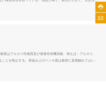
ない構造特色を持っている：強度が高く、耐性が大きく、安定性
9
製品は鋳型部材の建設、梁の建設、車室板、家具、床、部屋装飾木
-
5
2
k
3
a
8
i
0
j
1
i
8
w
サ
o
ー
、板面はアルカリ性物質及び侵食性有機溶媒、例えば：アルカリ、
o
ビ
ることを制止する。骨組み上のペンキ面は板材に直接触れてはい
d
ス
@
提
1
供
6
時
3.
間:
c
8:
o
0
m
0
-
1