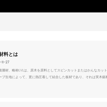
L材料とは
-11-27
積層材、略称LVLは、原木を原料としてスピンカットまたはかんなカッ
ープ生地によって、更に熱圧着して結合した板材であり、それは実木鋸
性がよく、規格が正確で、実木鋸材より強度、靭性の面で3倍向上した
装飾木竜骨及び包装用材などに使用でき、応用範囲が広い。