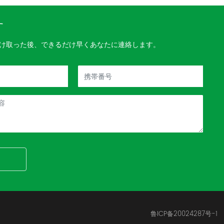
7:
3
す
0
け取った後、できるだけ早くあなたに連絡します。
鲁ICP备20024287号-1