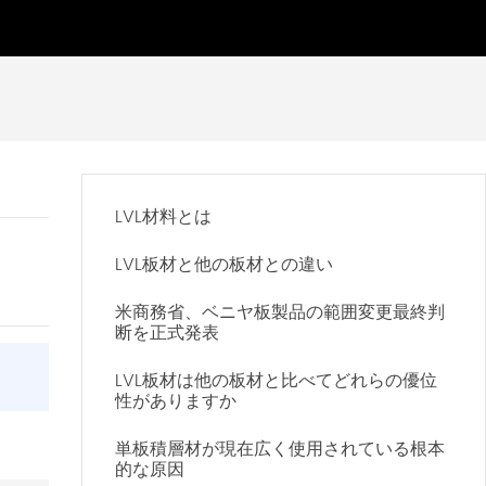
LVL材料とは
カ
ス
LVL板材と他の板材との違い
タ
マ
ー
米商務省、ベニヤ板製品の範囲変更最終判
断を正式発表
サ
ー
ビ
LVL板材は他の板材と比べてどれらの優位
ス
性がありますか
ホ
ッ
単板積層材が現在広く使用されている根本
ト
的な原因
ラ