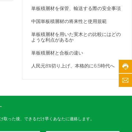
イ
単板積層材を保管、輸送する際の安全事項
ン:
0
中国単板積層材の将来性と使用規範
0
8
単板積層材を用いた実木との比較にはどの
6
ような利点があるか
-
0
5
単板積層材と合板の違い
3
9
人民元8%切り上げ、本格的に6.5時代へ
-
5
2
k
3
a
8
i
0
j
1
す
i
8
w
サ
け取った後、できるだけ早くあなたに連絡します。
o
ー
o
ビ