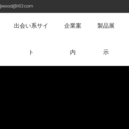
ijiwood@163.com
出会い系サイ
企業案
製品展
ト
内
示